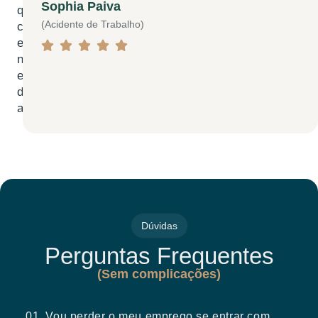
Sophia Paiva
quem
(Acidente de Trabalho)
confiou
em





nosso
escritório
de
advocacia.
Dúvidas
Perguntas Frequentes
(Sem complicações)
01. Vou perder o meu emprego se entrar com