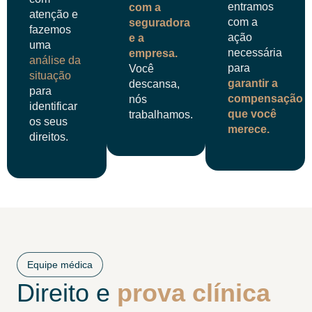
entramos
com a
atenção e
com a
seguradora
fazemos
ação
e a
uma
necessária
empresa.
análise da
para
Você
situação
garantir a
descansa,
para
compensação
nós
identificar
que você
trabalhamos.
os seus
merece.
direitos.
Equipe médica
Direito e
prova clínica