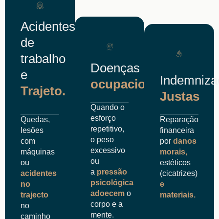
Acidentes
de
trabalho
Doenças
e
Indemniza
ocupacionais.
Trajeto.
Justas
Quando o
esforço
Quedas,
Reparação
repetitivo,
lesões
financeira
o peso
com
por
danos
excessivo
máquinas
morais,
ou
ou
estéticos
a
pressão
acidentes
(cicatrizes)
psicológica
no
e
adoecem
o
trajecto
materiais.
corpo e a
no
mente.
caminho