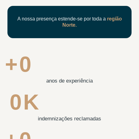
A nossa presença estende-se por toda a
região
Norte.
+
0
anos de experiência
0
K
indemnizações reclamadas