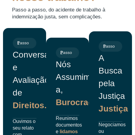
Passo a passo, do acidente de trabalho à
indemnização justa, sem complicações.
Passo 1
Passo 3
Conversa
Passo 2
A
Nós
e
Busca
Assumimos
Avaliação
pela
a,
de
Justiça
Burocracia
Direitos.
Justiça
Reunimos
Ouvimos o
Negociamos
documentos
seu relato
ou
e
lidamos
com