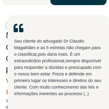
Testemunho
Mais
Sou cliente do advogado Dr Claudio
Que
do
Magalhães e as 5 estrelas não chegam para
de
o classificar,pois daria mais. É um
aco
que
extraordinário profissional,sempre disponível
Um
processos,
para responder a dúvidas e preocupado com
se
o nosso bem estar. Preza e defende em
qua
vidas
primeiro lugar os interesses e direitos do seu
cliente. Com muito conhecimento das leis e
reconstruídas.
Ne
informações inerentes ao processo (..)
(Ac
Testemunho

de