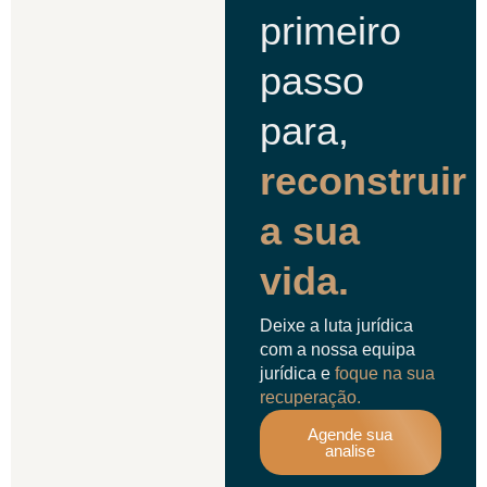
primeiro
passo
para,
reconstruir
a sua
vida.
Deixe a luta jurídica
com a nossa equipa
jurídica e
foque na sua
recuperação.
Agende sua
analise